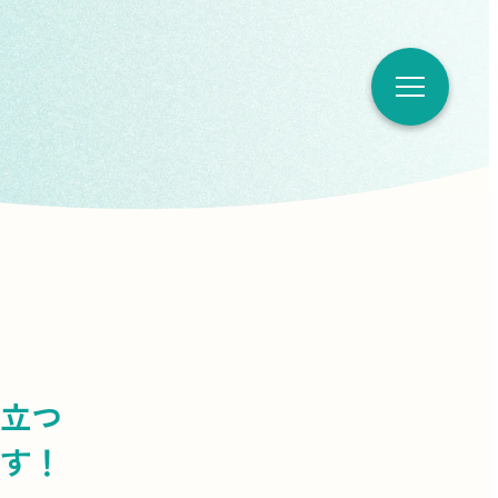
立つ
す！