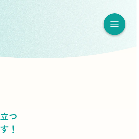
立つ
す！