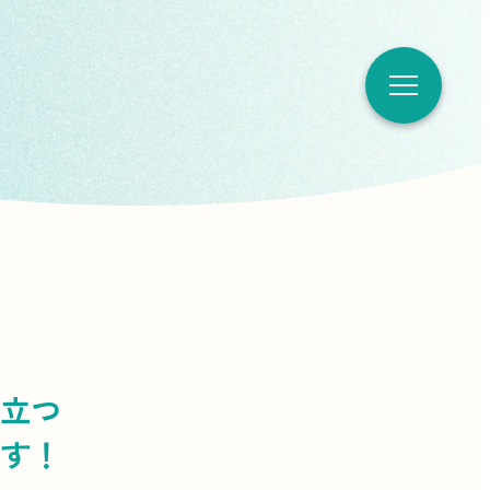
立つ
す！