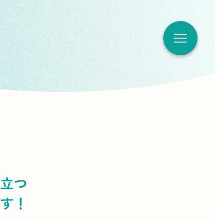
立つ
す！