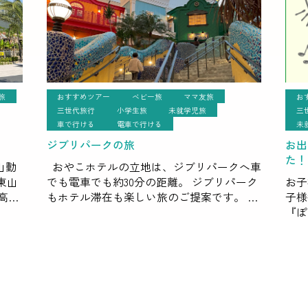
旅
おすすめツアー
ベビー旅
ママ友旅
お
三世代旅行
小学生旅
未就学児旅
三
車で行ける
電車で行ける
未
ジブリパークの旅
お出
た！
山動
おやこホテルの立地は、ジブリパークへ車
東山
でも電車でも約30分の距離。 ジブリパーク
お子
高級
もホテル滞在も楽しい旅のご提案です。 ジ
子様
施
ブリパークにはオフィシャルホテルが無く
『ぽ
ぶ都
チケットは取れたけどホテルはどうしよ
た！
う？&#8 […]
でど
行を