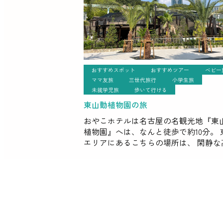
おすすめスポット
おすすめツアー
ベビー
ママ友旅
三世代旅行
小学生旅
未就学児旅
歩いて行ける
東山動植物園の旅
おやこホテルは名古屋の名観光地『東
植物園』へは、なんと徒歩で約10分。 
エリアにあるこちらの場所は、 閑静な
住宅地かつデパートやおしゃれな商業
設、 カフェやレストランなども立ち並
会でありながら、自然あふ […]