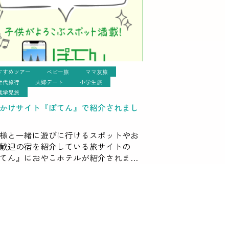
すすめツアー
ベビー旅
ママ友旅
世代旅行
夫婦デート
小学生旅
就学児旅
かけサイト『ぽてん』で紹介されまし
様と一緒に遊びに行けるスポットやお
歓迎の宿を紹介している旅サイトの
てん』におやこホテルが紹介されまし
 おやこホテルならではの設備や、旅先
んな過ごし方をしよう？特別な日に旅
したいけれど何かサプライズ […]