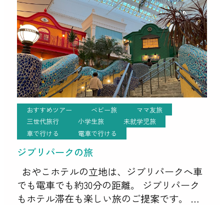
おすすめツアー
ベビー旅
ママ友旅
三世代旅行
小学生旅
未就学児旅
車で行ける
電車で行ける
ジブリパークの旅
おやこホテルの立地は、ジブリパークへ車
でも電車でも約30分の距離。 ジブリパーク
もホテル滞在も楽しい旅のご提案です。 ジ
ブリパークにはオフィシャルホテルが無く