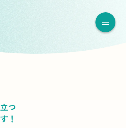
立つ
す！