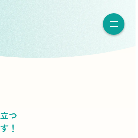
立つ
す！