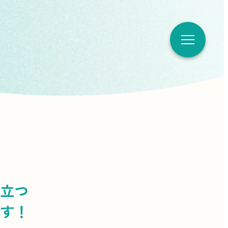
立つ
す！