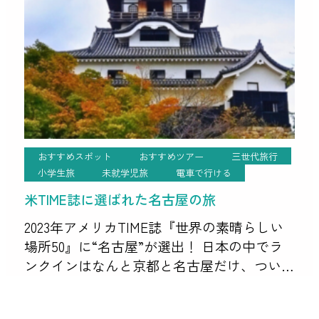
おすすめスポット
おすすめツアー
三世代旅行
小学生旅
未就学児旅
電車で行ける
米TIME誌に選ばれた名古屋の旅
2023年アメリカTIME誌『世界の素晴らしい
場所50』に“名古屋”が選出！ 日本の中でラ
ンクインはなんと京都と名古屋だけ、つい
にbig観光地と肩を並べました。 ということ
で、世界が認めた名古屋の魅力を味わう旅