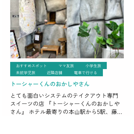
おすすめスポット
ママ友旅
小学生旅
未就学児旅
近隣店舗
電車で行ける
トーシャーくんのおかしやさん
とても面白いシステムのテイクアウト専門
スイーツの店 『トーシャーくんのおかしや
さん』 ホテル最寄りの本山駅から5駅、藤が
丘駅のすぐ前と 距離は離れていますが、ジ
ブリパークへ行き来の間の駅前なので途中