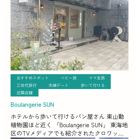
本当に美味しいです。 日曜日限定のモー
ニングは、そ […]
おすすめスポット
ベビー旅
ママ友旅
三世代旅行
夫婦デート
歩いて行ける
近隣店舗
Boulangerie SUN
ホテルから歩いて行けるパン屋さん 東山動
植物園ほど近く 「Boulangerie SUN」 東海地
区のTVメディアでも紹介されたクロワッサ