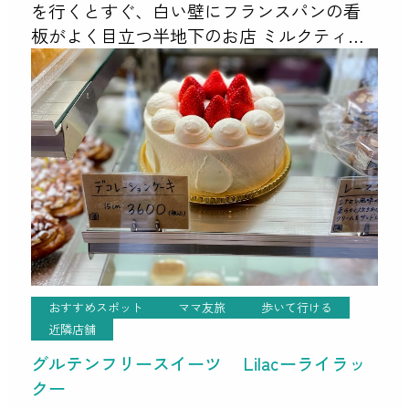
を行くとすぐ、白い壁にフランスパンの看
板がよく目立つ半地下のお店 ミルクティー
専門店とブーランジェリー 「McQun chai ×
La Plaisir du pain」 め […]
おすすめスポット
ママ友旅
歩いて行ける
近隣店舗
グルテンフリースイーツ Lilacーライラッ
クー