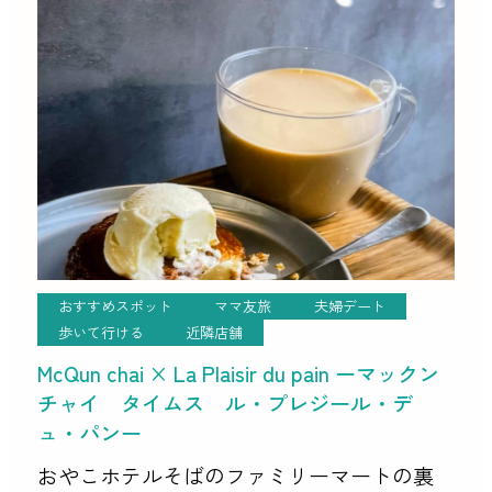
ンで有名なブーランジュリーです。 こじ
んまりながらもおしゃれな外観と店内で 晴
[…]
おすすめスポット
ママ友旅
夫婦デート
歩いて行ける
近隣店舗
McQun chai × La Plaisir du pain ーマックン
チャイ タイムス ル・プレジール・デ
ュ・パンー
おやこホテルそばのファミリーマートの裏