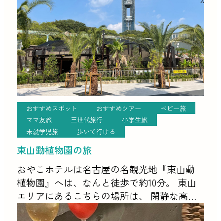
おすすめスポット
おすすめツアー
ベビー旅
ママ友旅
三世代旅行
小学生旅
未就学児旅
歩いて行ける
東山動植物園の旅
おやこホテルは名古屋の名観光地『東山動
植物園』へは、なんと徒歩で約10分。 東山
エリアにあるこちらの場所は、 閑静な高級
住宅地かつデパートやおしゃれな商業施