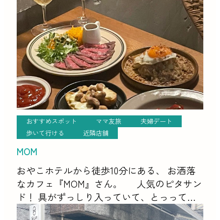
設、 カフェやレストランなども立ち並ぶ都
会でありながら、自然あふ […]
おすすめスポット
ママ友旅
夫婦デート
歩いて行ける
近隣店舗
MOM
おやこホテルから徒歩10分にある、 お洒落
なカフェ『MOM』さん。 人気のピタサン
ド！ 具がずっしり入っていて、とっっても
ボリューミー。 サラダも鶏肉も柔らかくて