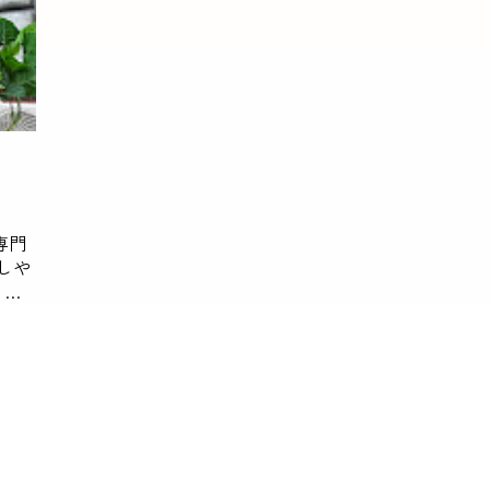
専門
しや
、藤
が、
で途