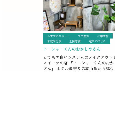
おすすめスポット
ママ友旅
小学生旅
未就学児旅
近隣店舗
電車で行ける
トーシャーくんのおかしやさん
とても面白いシステムのテイクアウト
スイーツの店 『トーシャーくんのおか
さん』 ホテル最寄りの本山駅から5駅
が丘駅のすぐ前と 距離は離れています
ジブリパークへ行き来の間の駅前なの
中下車して利用しやすいお […]