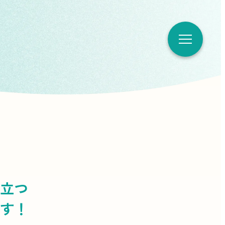
立つ
す！