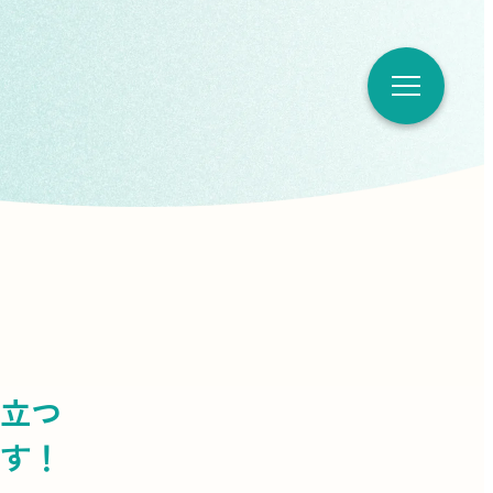
立つ
す！