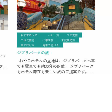
おすすめツアー
ベビー旅
ママ友旅
三世代旅行
小学生旅
未就学児旅
車で行ける
電車で行ける
ジブリパークの旅
ンマ
おやこホテルの立地は、ジブリパークへ車
でも電車でも約30分の距離。 ジブリパーク
アム
もホテル滞在も楽しい旅のご提案です。 ジ
から
ブリパークにはオフィシャルホテルが無く
も近
チケットは取れたけどホテルはどうしよ
う？&#8 […]