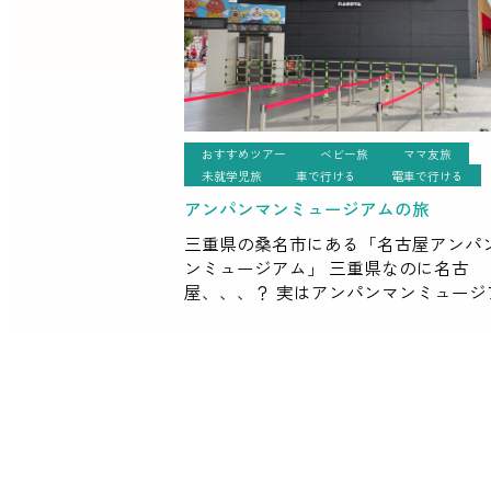
おすすめツアー
ベビー旅
ママ友旅
未就学児旅
車で行ける
電車で行ける
アンパンマンミュージアムの旅
三重県の桑名市にある「名古屋アンパ
ンミュージアム」 三重県なのに名古
屋、、、？ 実はアンパンマンミュージ
のある桑名市湾岸長島エリアは名古屋
車で40分ほどで、 県をまたいでもとて
い場所です。 関西方面からだ […]