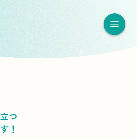
立つ
す！