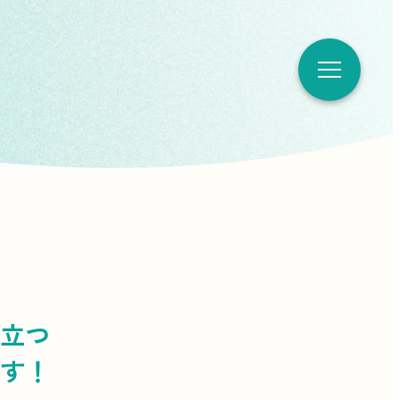
立つ
す！