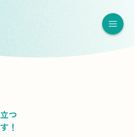
立つ
す！