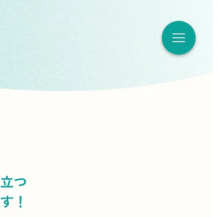
立つ
す！