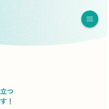
立つ
す！