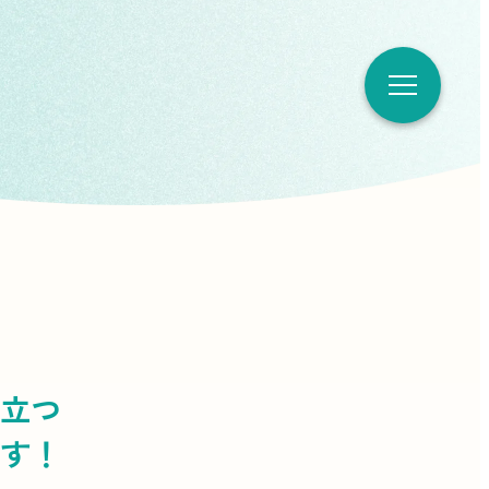
立つ
す！