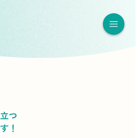
立つ
す！