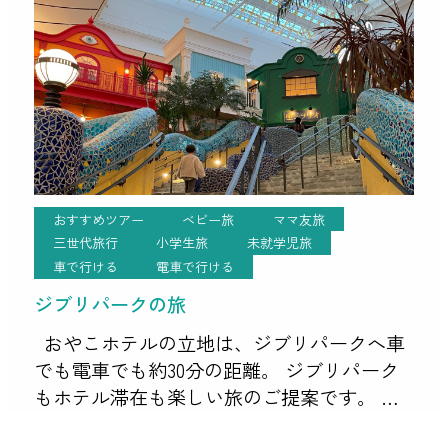
おすすめツアー
ベビー旅
ママ友旅
三世代旅行
小学生旅
未就学児旅
車で行ける
電車で行ける
ジブリパークの旅
おやこホテルの立地は、ジブリパークへ車
でも電車でも約30分の距離。 ジブリパーク
もホテル滞在も楽しい旅のご提案です。 ジ
ブリパークにはオフィシャルホテルが無く