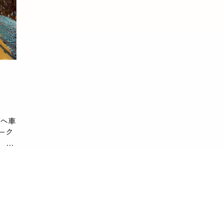
へ車
ーク
 ジ
無く
よ