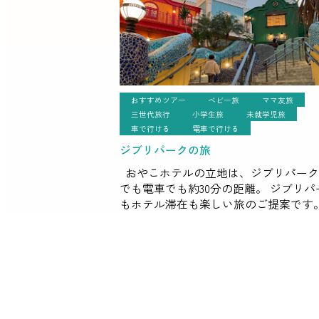
おすすめツアー
ベビー旅
ママ友旅
三世代旅行
小学生旅
未就学児旅
車で行ける
電車で行ける
ジブリパークの旅
おやこホテルの立地は、ジブリパーク
でも電車でも約30分の距離。 ジブリパ
もホテル滞在も楽しい旅のご提案です。
ブリパークにはオフィシャルホテルが
チケットは取れたけどホテルはどうし
う？&#8 […]