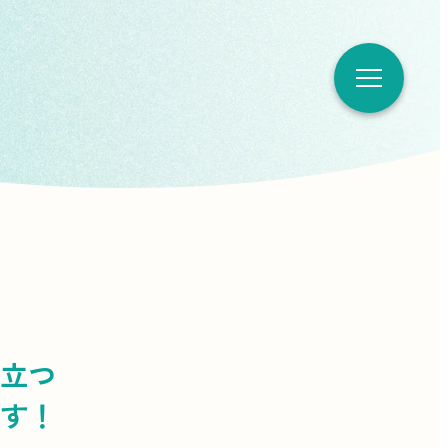
立つ
す！