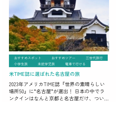
おすすめスポット
おすすめツアー
三世代旅行
小学生旅
未就学児旅
電車で行ける
米TIME誌に選ばれた名古屋の旅
2023年アメリカTIME誌『世界の素晴らしい
場所50』に“名古屋”が選出！ 日本の中でラ
ンクインはなんと京都と名古屋だけ、つい
にbig観光地と肩を並べました。 ということ
で、世界が認めた名古屋の魅力を味わう旅