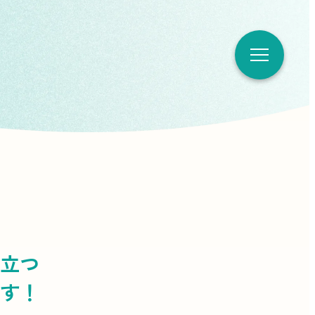
立つ
す！