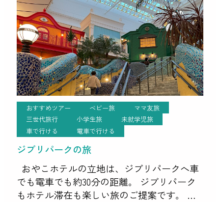
おすすめツアー
ベビー旅
ママ友旅
三世代旅行
小学生旅
未就学児旅
車で行ける
電車で行ける
ジブリパークの旅
おやこホテルの立地は、ジブリパークへ車
でも電車でも約30分の距離。 ジブリパーク
もホテル滞在も楽しい旅のご提案です。 ジ
ブリパークにはオフィシャルホテルが無く