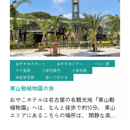
おすすめスポット
おすすめツアー
ベビー旅
ママ友旅
三世代旅行
小学生旅
未就学児旅
歩いて行ける
東山動植物園の旅
おやこホテルは名古屋の名観光地『東山動
植物園』へは、なんと徒歩で約10分。 東山
エリアにあるこちらの場所は、 閑静な高級
住宅地かつデパートやおしゃれな商業施