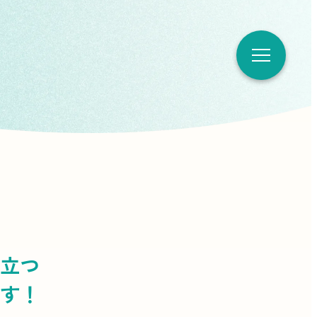
立つ
す！