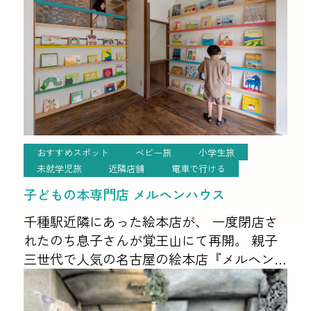
おすすめスポット
ベビー旅
小学生旅
未就学児旅
近隣店舗
電車で行ける
子どもの本専門店 メルヘンハウス
千種駅近隣にあった絵本店が、 一度閉店さ
れたのち息子さんが覚王山にて再開。 親子
三世代で人気の名古屋の絵本店『メルヘン
ハウス』 店主厳選の絵本が並んでいます。
絵本のセレクトもどんどん変わるので 今回