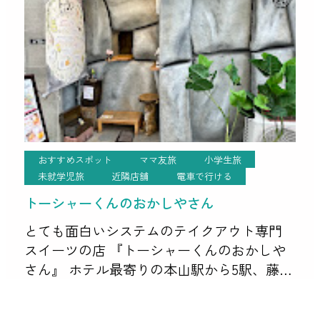
はどんな絵本があるか […]
おすすめスポット
ママ友旅
小学生旅
未就学児旅
近隣店舗
電車で行ける
トーシャーくんのおかしやさん
とても面白いシステムのテイクアウト専門
スイーツの店 『トーシャーくんのおかしや
さん』 ホテル最寄りの本山駅から5駅、藤が
丘駅のすぐ前と 距離は離れていますが、ジ
ブリパークへ行き来の間の駅前なので途中