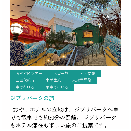
い、推しのスポットです。 愛知県児童総合
センターがおすすめな理由 […]
おすすめツアー
ベビー旅
ママ友旅
三世代旅行
小学生旅
未就学児旅
車で行ける
電車で行ける
ジブリパークの旅
おやこホテルの立地は、ジブリパークへ車
でも電車でも約30分の距離。 ジブリパーク
もホテル滞在も楽しい旅のご提案です。 ジ