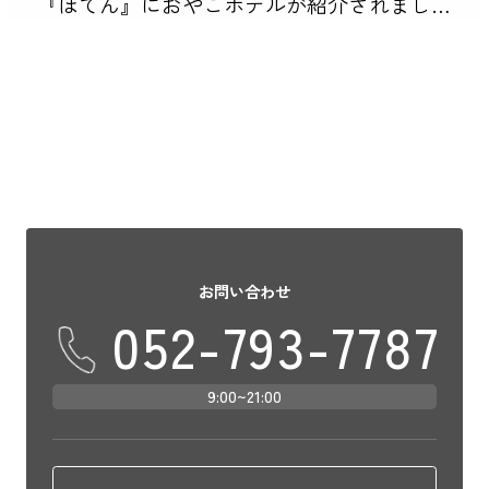
『ぽてん』におやこホテルが紹介されまし
た！ おやこホテルならではの設備や、旅先
でどんな過ごし方をしよう？特別な日に旅
行をしたいけれど何かサプライズ […]
お問い合わせ
052-793-7787
9:00~21:00