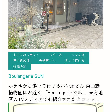
おすすめスポット
ベビー旅
ママ友旅
三世代旅行
夫婦デート
歩いて行ける
近隣店舗
Boulangerie SUN
ホテルから歩いて行けるパン屋さん 東山動
植物園ほど近く 「Boulangerie SUN」 東海地
区のTVメディアでも紹介されたクロワッサ
ンで有名なブーランジュリーです。 こじ