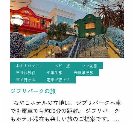
おすすめツアー
ベビー旅
ママ友旅
三世代旅行
小学生旅
未就学児旅
車で行ける
電車で行ける
ジブリパークの旅
おやこホテルの立地は、ジブリパークへ車
でも電車でも約30分の距離。 ジブリパーク
もホテル滞在も楽しい旅のご提案です。 ジ
ブリパークにはオフィシャルホテルが無く